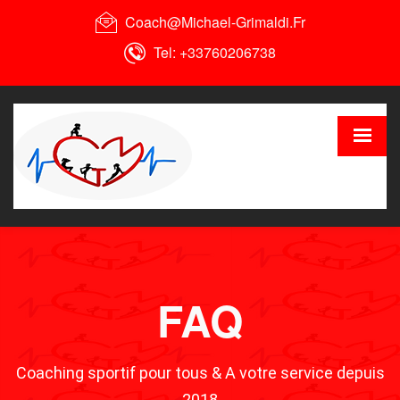
Coach@michael-Grimaldi.fr
Ceci est une boutique de démonstration pour test — aucune
commande ne sera honorée.
Ignorer
Tel: +33760206738
FAQ
Coaching sportif pour tous & A votre service depuis
2018