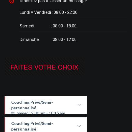
N'hésitez pas à laisser un message!
Lundi A Vendredi : 08:00 - 22:00
Samedi : 08:00 - 18:00
Dimanche :08:00 - 12:00
FAITES VOTRE CHOIX
Coaching Privé/Semi-
personnalisé
Samedi, 9:00 am - 10:15 am
Coaching Privé ou Semi-personnalisé
Coaching Privé/Semi-
de une à trois personne
personnalisé