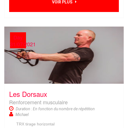
VOIR PLUS
Day
31/07/2021
Les Dorsaux
Renforcement musculaire
Duration : En fonction du nombre de répétition
Michael
TRX tirage horizontal