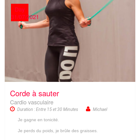
Day
31/07/2021
Corde à sauter
Cardio vasculaire
Duration : Entre 15 et 30 Minutes
Michael
Je gagne en tonicité.
Je perds du poids, je brûle des graisses.