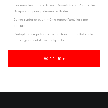
Les muscles du dos: Grand Dorsal-Grand Rond et les
Biceps sont principalement sollicités.
Je me renforce et en même temps j'améliore ma
posture.
J'adapte les répétitions en fonction du résultat voulu
mais également de mes objectifs.
VOIR PLUS